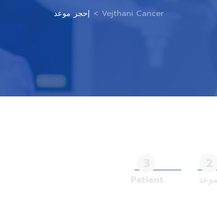
Vejthani Cancer
>
إحجز موعد
3
2
موعد
Patient