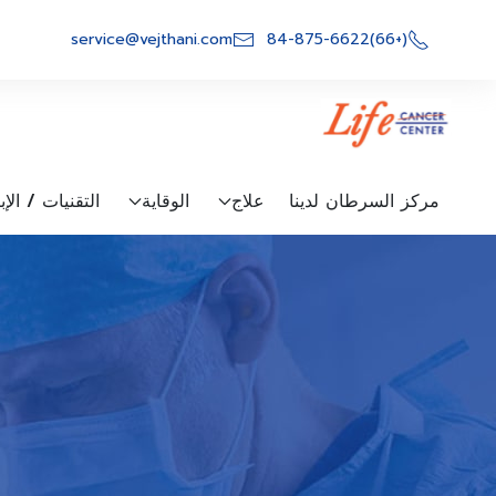
Ski
t
service@vejthani.com
(+66)84-875-6622
conten
مركز السرطان لدينا
علاج
الوقاية
التقنيات / الإ