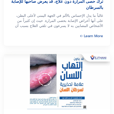
ترك حصى المرارة دون علاج، قد يعرض صاحبها للإصابة
بالسرطان
غالباً ما يدل الإحساس بالألم في الجهة اليمنى لأعلى البطن،
على أنها أعراض الإصابة بحصى المرارة. حيث إن كثيراً من
الأشخاص المصابين به لا يسرعون في تلقي العلاج بسبب أن
الألم ليس شديداً. وهذا ما قد يوقعهم في خطر الإصابة
Learn More
بسرطان المرارة، إذا كانت الحصوات كبيرة. فضلاً عن حدوث
الإلتهاب في المرارة نفسها أو في القناة الصفراوية في
المستقبل. على الرغم أنه من النادر جداً أن يصاب المرء
بسرطان المرارة، إلاّ أنه يعتبر من الأمراض التي تصعب
معالجتها إذا اكتشف مؤخراً. وذلك لأن سرطان المرارة عادة لا
يُظهر أي أعراض له في المراحل المبكرة. ولكن عند إكتشافه،
يكون قد المرض أصبح في مرحلته 3 أو 4 وهي المرحلة التي
إنتشر فيها المرض إلى أعضاء الأخرى من الجسم.