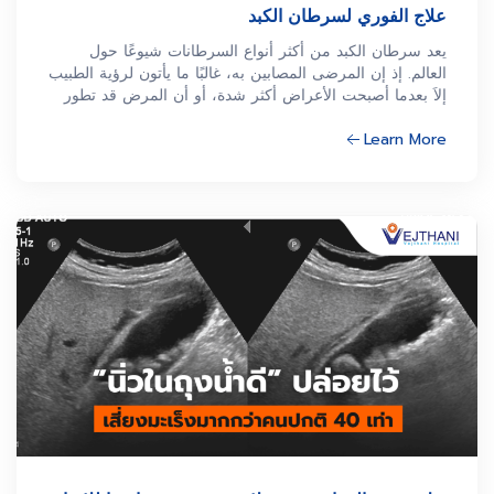
علاج الفوري لسرطان الكبد
يعد سرطان الكبد من أكثر أنواع السرطانات شيوعًا حول
العالم. إذ إن المرضى المصابين به، غالبًا ما يأتون لرؤية الطبيب
إلاَ بعدما أصبحت الأعراض أكثر شدة، أو أن المرض قد تطور
إلى مراحله الأخيرة. وذلك من خلال الإكتشاف بوجود ورم ما
Learn More
في الكبد، وقد صار حجمه كبيراً جداً بحيث لا يمكن إزالته
جراحياً