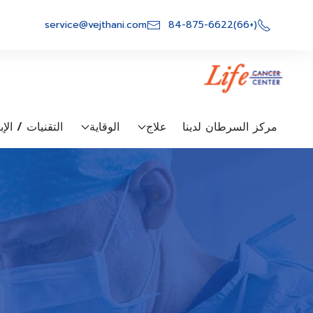
Ski
t
service@vejthani.com
(+66)84-875-6622
conten
مركز السرطان لدينا
علاج
الوقاية
التقنيات / الإ