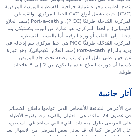
ينصح الطبيب بإجراء عملية جراحية للقسطرة الوريدية المركزية
(CVC). حيث تشمل أنواع CVC الخط المركزي، والقسطرة
المركزية المُدخلة طرفيًا (PICC)، و Port-a-cath (منفذ العلاج
الكيميائي). والخط المركزي، هو عبارة عن أنبوب بلاستيكي يتم
إدخاله إلى القلب أو وريد الرقبة. أما بالنسبة للقسطرة
المركزية المُدخَلة طرفيًّا PICC هي خط مركزي يتم إدخاله في
وريد بالذراع. Port-a-cath (منفذ العلاج الكيميائي)، وهو عبارة
عن جهاز طبي قابل للزرع، يتم وضعه تحت جلد المريض.
لاسيما أن دورات العلاج عادة ما تكون من 2 إلى 3 علاجات
طويلة.
آثار جانبية
من الأعراض الشائعة للأشخاص الذين عولجوا بالعلاج الكيميائي
في غضون 24 ساعة، هي: الغثيان والقيء. وقد يقترح الأطباء
على المرضى تناول مضادات القيء التي تساعد في السيطرة
على الأعراض. كما أنه قد يعاني بعض المرضى من الإسهال بعد