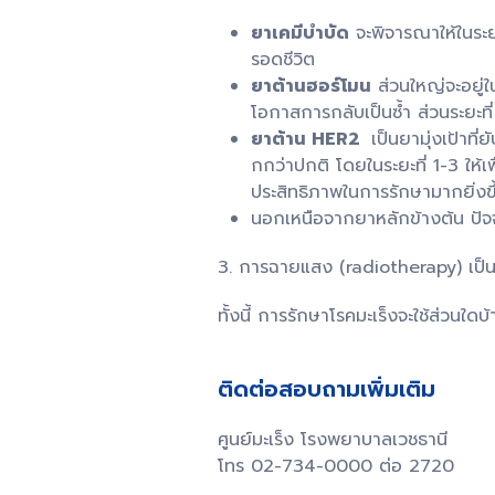
ยาเคมีบำบัด
จะพิจารณาให้ในระยะ
รอดชีวิต
ยาต้านฮอร์โมน
ส่วนใหญ่จะอยู่ใ
โอกาสการกลับเป็นซ้ำ ส่วนระยะท
ยาต้าน HER2
เป็นยามุ่งเป้าที
กกว่าปกติ โดยในระยะที่ 1-3 ให้เ
ประสิทธิภาพในการรักษามากยิ่งขึ
นอกเหนือจากยาหลักข้างต้น ปัจจุ
3. การฉายแสง (radiotherapy) เป็นกา
ทั้งนี้ การรักษาโรคมะเร็งจะใช้ส่วน
ติดต่อสอบถามเพิ่มเติม
ศูนย์มะเร็ง โรงพยาบาลเวชธานี
โทร 02-734-0000 ต่อ 2720