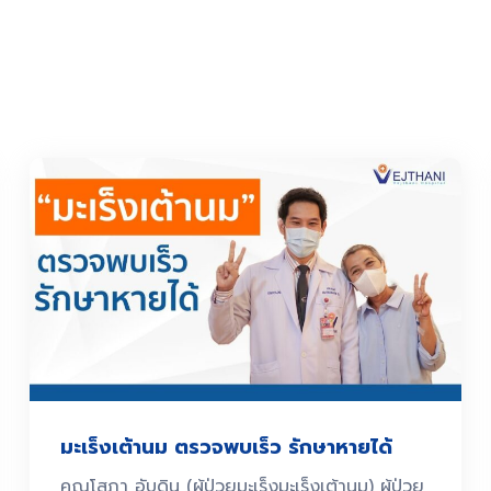
มะเร็งเต้านม ตรวจพบเร็ว รักษาหายได้
คุณโสภา อับดิน (ผู้ป่วยมะเร็งมะเร็งเต้านม) ผู้ป่วย