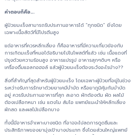
คำตอบก็คือ….
ผู้ป่วยมะเร็งสามารถรับประทานอาหารได้ ”ทุกชนิด” ยิ่งโดย
เฉพาะเนื้อสัตว์ที่มีโปรตีนสูง
แต่อาหารที่ควรหลีกเลี่ยง ก็คืออาหารที่มีความเกี่ยวข้องกับ
การเกิดมะเร็งที่หมอได้อธิบายไปในโพสต์ที่แล้ว เช่น เนื้อแดงที่
ปรุงด้วยความร้อนสูง อาหารแปรรูป อาหารสุกๆดิบๆ หรือ
เครื่องดื่มแอลกอฮอล์ แล้วผู้ป่วยมะเร็งต้องระวังอะไรบ้าง??
สิ่งที่สำคัญที่สุดสำหรับผู้ป่วยมะเร็ง โดยเฉพาะผู้ป่วยที่อยู่ในช่วง
ระหว่างรับการรักษาด้วยยาเคมีบำบัด หรือยาภูมิคุ้มกันบำบัด
อยู่ ควรรับประทานอาหารที่สุก สะอาด ผักต้องต้ม ผัด ผลไม้
ต้องเปลือกหนา เช่น แตงโม ส้มโอ แพทย์แนะนำให้หลีกเลี่ยง
ผักสด และผลไม้เปลือกบาง
ทั้งนี้มีอาหารจำเพาะบางชนิด ที่อาจจะไปลดการดูดซึมและ
ประสิทธิภาพของยามุ่งเป้าบางประเภท ซึ่งโดยส่วนใหญ่แพทย์