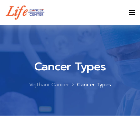
Skip
to
content
Cancer Types
Vejthani Cancer
>
Cancer Types