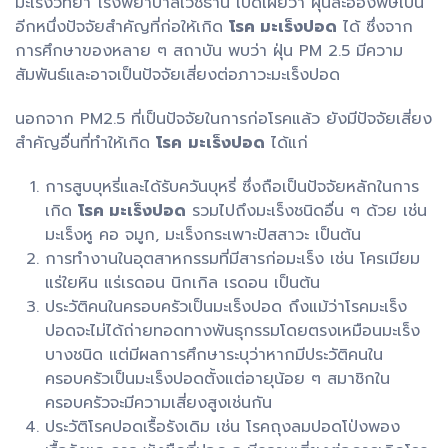
มะเร็งวิทยา โรงพยาบาลเวชธานี เปิดเผยว่า ฝุ่นละอองพิษเป็น
อีกหนึ่งปัจจัยสำคัญที่ก่อให้เกิด
โรค มะเร็งปอด
ได้ ซึ่งจาก
การศึกษาของหลาย ๆ สถาบัน พบว่า ฝุ่น PM 2.5 มีความ
สัมพันธ์และอาจเป็นปัจจัยเสี่ยงต่อภาวะมะเร็งปอด
นอกจาก PM2.5 ที่เป็นปัจจัยในการก่อโรคแล้ว ยังมีปัจจัยเสี่ยง
สำคัญอื่นที่ทำให้เกิด
โรค
มะเร็งปอด
ได้แก่
การสูบบุหรี่และได้รับควันบุหรี่ ซึ่งถือเป็นปัจจัยหลักในการ
เกิด
โรค มะเร็งปอด
รวมไปถึงมะเร็งชนิดอื่น ๆ ด้วย เช่น
มะเร็งหู คอ จมูก, มะเร็งกระเพาะปัสสาวะ เป็นต้น
การทำงานในอุตสาหกรรมที่มีสารก่อมะเร็ง เช่น โครเมียม
แร่ใยหิน แร่เรดอน นิกเกิล เรดอน เป็นต้น
ประวัติคนในครอบครัวเป็นมะเร็งปอด ถึงแม้ว่าโรคมะเร็ง
ปอดจะไม่ได้ถ่ายทอดทางพันธุกรรมโดยตรงเหมือนมะเร็ง
บางชนิด แต่มีผลการศึกษาระบุว่าหากมีประวัติคนใน
ครอบครัวเป็นมะเร็งปอดตั้งแต่อายุน้อย ๆ สมาชิกใน
ครอบครัวจะมีความเสี่ยงสูงเช่นกัน
ประวัติโรคปอดเรื้อรังเดิม เช่น โรคถุงลมปอดโป่งพอง