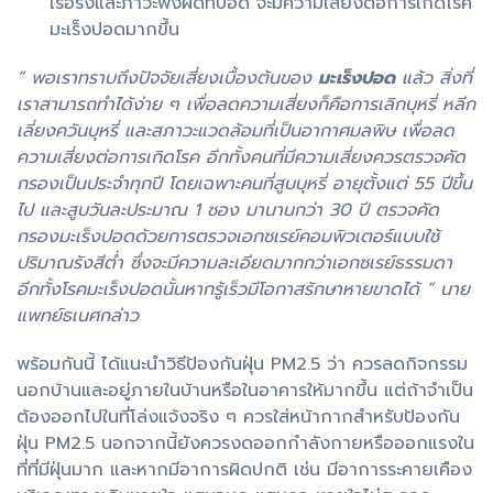
เรื้อรังและภาวะพังผืดที่ปอด จะมีความเสี่ยงต่อการเกิดโรค
มะเร็งปอดมากขึ้น
“ พอเราทราบถึงปัจจัยเสี่ยงเบื้องต้นของ
มะเร็งปอด
แล้ว สิ่งที่
เราสามารถทำได้ง่าย ๆ เพื่อลดความเสี่ยงก็คือการเลิกบุหรี่ หลีก
เลี่ยงควันบุหรี่ และสภาวะแวดล้อมที่เป็นอากาศมลพิษ เพื่อลด
ความเสี่ยงต่อการเกิดโรค อีกทั้งคนที่มีความเสี่ยงควรตรวจคัด
กรองเป็นประจำทุกปี โดยเฉพาะคนที่สูบบุหรี่ อายุตั้งแต่ 55 ปีขึ้น
ไป และสูบวันละประมาณ 1 ซอง มานานกว่า 30 ปี ตรวจคัด
กรองมะเร็งปอดด้วยการตรวจเอกซเรย์คอมพิวเตอร์แบบใช้
ปริมาณรังสีต่ำ ซึ่งจะมีความละเอียดมากกว่าเอกซเรย์ธรรมดา
อีกทั้งโรคมะเร็งปอดนั้นหากรู้เร็วมีโอกาสรักษาหายขาดได้ ” นาย
แพทย์ธเนศกล่าว
พร้อมกันนี้ ได้แนะนำวิธีป้องกันฝุ่น PM2.5 ว่า ควรลดกิจกรรม
นอกบ้านและอยู่ภายในบ้านหรือในอาคารให้มากขึ้น แต่ถ้าจำเป็น
ต้องออกไปในที่โล่งแจ้งจริง ๆ ควรใส่หน้ากากสำหรับป้องกัน
ฝุ่น PM2.5 นอกจากนี้ยังควรงดออกกำลังกายหรือออกแรงใน
ที่ที่มีฝุ่นมาก และหากมีอาการผิดปกติ เช่น มีอาการระคายเคือง