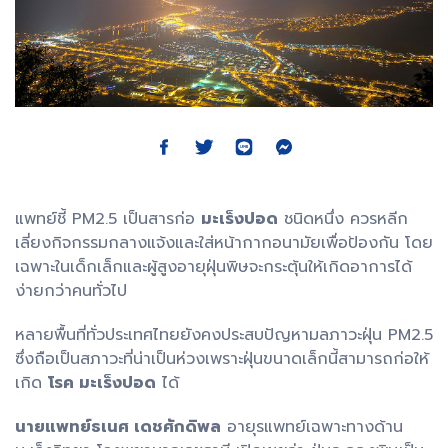
แพทย์ชี้ PM2.5 เป็นสารก่อ
มะเร็งปอด
ชนิดหนึ่ง ควรหลีก
เลี่ยงกิจกรรมกลางแจ้งและใส่หน้ากากอนามัยเพื่อป้องกัน โดย
เฉพาะในเด็กเล็กและผู้สูงอายุฝุ่นพิษจะกระตุ้นให้เกิดอาการได้
ง่ายกว่าคนทั่วไป
หลายพื้นที่ทั่วประเทศไทยยังคงประสบปัญหามลภาวะฝุ่น PM2.5
ซึ่งถือเป็นสภาวะที่น่าเป็นห่วงเพราะฝุ่นขนาดเล็กนี้สามารถก่อให้
เกิด
โรค มะเร็งปอด
ได้
นายแพทย์ธเนศ เดชศักดิพล
อายุรแพทย์เฉพาะทางด้าน