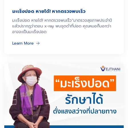
มะเร็งปอด หายได้! หากตรวจพบเร็ว
มะเร็งปอด หายได้! หากตรวจพบเร็ว“มาตรวจสุขภาพประจำปี
แล้วปรากฎว่าตอน x-ray พบจุดดำที่ปอด คุณหมอก็บอกว่า
อาจจะเป็นมะเร็งปอด
Learn More