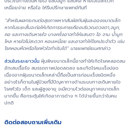
บริเวณทางเดินหายใจ แสบจมูก แสบคอ หายใจไม่สะดวก
เหนื่อยง่าย หรือไอ ให้รีบปรึกษาแพทย์ทันที
“สำหรับผลกระทบต่อสุขภาพหากสัมผัสกับฝุ่นละอองขนาดเล็ก
หากในระยะสั้นจะก่อให้เกิดการระคายเคืองบริเวณดวงตา,จมูก,
คอ และทางเดินหายใจ บางครั้งอาจทำให้แสบตา ไอ จาม น้ำมูก
ไหล หายใจไม่สะดวก หอบเหนื่อย และอาจทำให้โรคประจำตัว เช่น
โรคหอบหืดหรือโรคหัวใจกำเริบได้” นายแพทย์ธเนศกล่าว
ส่วนในระยะยาวนั้น
ฝุ่นพิษขนาดเล็กนี้อาจทำให้เกิดโรคหลอดลม
อักเสบเรื้อรัง สมรรถภาพปอดลดลง และเกิดโรคมะเร็งปอด
เนื่องจากฝุ่นขนาดเล็กเหล่านี้ถือเป็นสารก่อมะเร็งชนิดหนึ่ง
อย่างไรก็ตามในผู้ป่วยที่มีปัญหาทางด้านระบบทางเดินหายใจ
โรคหัวใจ เด็ก และผู้สูงอายุ จะมีความไวต่ออนุภาคขนาดเล็ก
มากขึ้น คือกระตุ้นให้เกิดอาการต่าง ๆ ได้ง่ายขึ้นกว่าในคน
ปกติ
ติดต่อสอบถามเพิ่มเติม