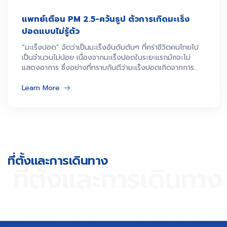
แพทย์เตือน PM 2.5-ควันธูป ตัวการเกิดมะเร็ง
ปอดแบบไม่รู้ตัว
“มะเร็งปอด” จัดว่าเป็นมะเร็งอันดับต้นๆ ที่คร่าชีวิตคนไทยไป
เป็นจำนวนไม่น้อย เนื่องจากมะเร็งปอดในระยะแรกมักจะไม่
แสดงอาการ ซึ่งอย่างที่ทราบกันดีว่ามะเร็งปอดเกิดจากการ
“สูบบุหรี่” แต่รู้หรือไม่ว่า ผู้ที่ไม่สูบบุหรี่ก็เสี่ยงเป็นมะเร็งปอดได้
เช่นกัน โดยมีปัจจัยดังนี้
Learn More
ที่ตั้งและการเดินทาง​
ที่ตั้งและการเดินทาง​