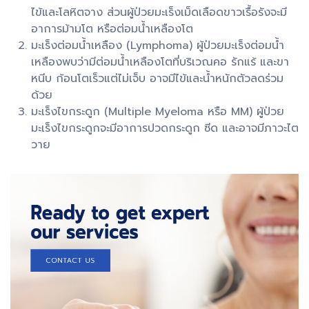
ไข้และโลหิตจาง ส่วนผู้ป่วยมะเร็งเม็ดเลือดขาวเรื้อรังจะมี
อาการม้ามโต หรือต่อมน้ำเหลืองโต
มะเร็งต่อมน้ำเหลือง (Lymphoma) ผู้ป่วยมะเร็งต่อมน้ำ
เหลืองพบว่ามีต่อมน้ำเหลืองโตที่บริเวณคอ รักแร้ และขา
หนีบ ก้อนโตเร็วแต่ไม่เจ็บ อาจมีไข้และน้ำหนักตัวลดร่วม
ด้วย
มะเร็งไขกระดูก (Multiple Myeloma หรือ MM) ผู้ป่วย
มะเร็งไขกระดูกจะมีอาการปวดกระดูก ซีด และอาจมีภาวะไต
วาย