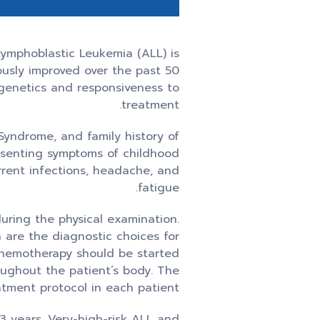
Lymphoblastic Leukemia (ALL) is
ously improved over the past 50
genetics and responsiveness to
treatment.
 Syndrome, and family history of
resenting symptoms of childhood
urrent infections, headache, and
fatigue.
uring the physical examination.
 are the diagnostic choices for
 chemotherapy should be started
oughout the patient’s body. The
atment protocol in each patient.
3 years. Very-high-risk ALL and