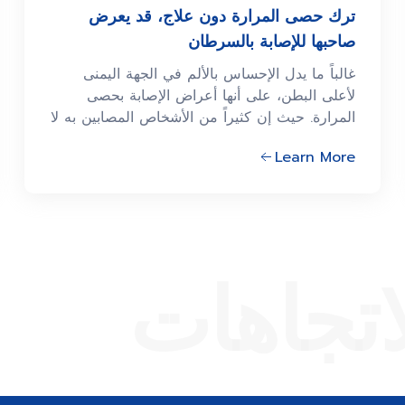
ترك حصى المرارة دون علاج، قد يعرض
صاحبها للإصابة بالسرطان
غالباً ما يدل الإحساس بالألم في الجهة اليمنى
لأعلى البطن، على أنها أعراض الإصابة بحصى
المرارة. حيث إن كثيراً من الأشخاص المصابين به لا
يسرعون في تلقي العلاج بسبب أن الألم ليس
Learn More
شديداً. وهذا ما قد يوقعهم في خطر الإصابة
بسرطان المرارة، إذا كانت الحصوات كبيرة. فضلاً
عن حدوث الإلتهاب في المرارة نفسها أو في القناة
الصفراوية في المستقبل. على الرغم أنه من النادر
جداً أن يصاب المرء بسرطان المرارة، إلاّ أنه يعتبر
اتجاهات
من الأمراض التي تصعب معالجتها إذا اكتشف
مؤخراً. وذلك لأن سرطان المرارة عادة لا يُظهر أي
أعراض له في المراحل المبكرة. ولكن عند
إكتشافه، يكون قد المرض أصبح في مرحلته 3 أو
4 وهي المرحلة التي إنتشر فيها المرض إلى أعضاء
الأخرى من الجسم.