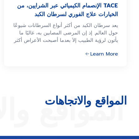
TACE الإنصمام الكیمیائي عبر الشرایین، من
الخیارات علاج الفوري لسرطان الكبد
يعد سرطان الكبد من أكثر أنواع السرطانات شيوعًا
حول العالم. إذ إن المرضى المصابين به، غالبًا ما
يأتون لرؤية الطبيب إلاَ بعدما أصبحت الأعراض أكثر
شدة، أو أن المرض قد تطور إلى مراحله الأخيرة.
Learn More
وذلك من خلال الإكتشاف بوجود ورم ما في الكبد،
وقد صار حجمه كبيراً جداً بحيث لا يمكن إزالته
جراحياً
المواقع وال
المواقع والاتجاهات