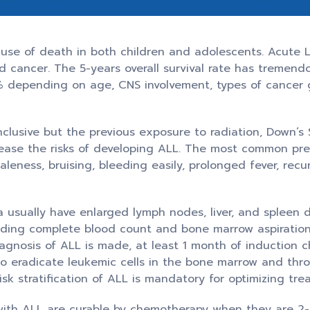
use of death in both children and adolescents. Acute 
cancer. The 5-years overall survival rate has tremend
% depending on age, CNS involvement, types of cancer 
onclusive but the previous exposure to radiation, Down’s
ncrease the risks of developing ALL. The most common p
aleness, bruising, bleeding easily, prolonged fever, rec
a usually have enlarged lymph nodes, liver, and spleen d
luding complete blood count and bone marrow aspiration
iagnosis of ALL is made, at least 1 month of induction
 to eradicate leukemic cells in the bone marrow and thr
risk stratification of ALL is mandatory for optimizing tre
 with ALL are curable by chemotherapy when they are 2-