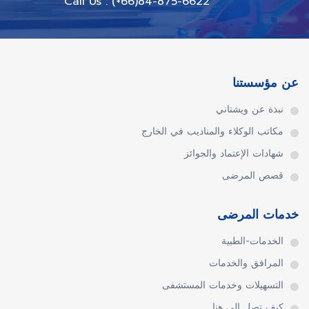
Call Us : (+66)84-875-6622
عن مؤسستنا
نبذة عن ويشتاني
مكاتب الوكلاء والمناديب في الخارج
شهادات الإعتماد والجوائز
قصص المرضى
خدمات المرضى
الخدمات-الطبية
المرافق والخدمات
التسهيلات وخدمات المستشفى
كيف تصل الى هنا