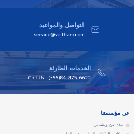
التواصل والمواعيد
service@vejthani.com
الخدمات الطارئة
Call Us : (+66)84-875-6622
عن مؤسستنا
نبذة عن ويشتاني