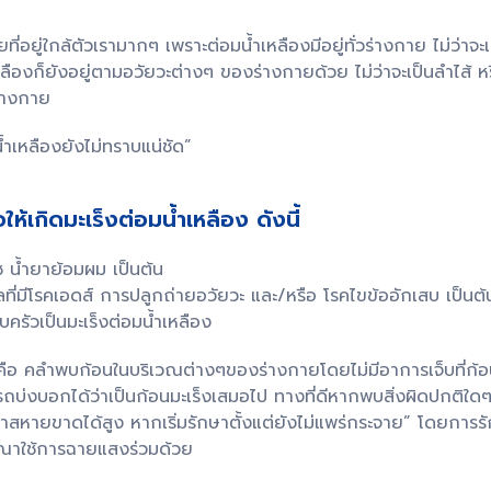
ยที่อยู่ใกล้ตัวเรามากๆ เพราะต่อมน้ำเหลืองมีอยู่ทั่วร่างกาย ไม่ว่าจ
เหลืองก็ยังอยู่ตามอวัยวะต่างๆ ของร่างกายด้วย ไม่ว่าจะเป็นลำไส้
ร่างกาย
มน้ำเหลืองยังไม่ทราบแน่ชัด”
อให้เกิดมะเร็งต่อมน้ำเหลือง ดังนี้
ช น้ำยาย้อมผม เป็นต้น
คลที่มีโรคเอดส์ การปลูกถ่ายอวัยวะ และ/หรือ โรคไขข้ออักเสบ เป็นต้
บครัวเป็นมะเร็งต่อมน้ำเหลือง
คือ คลำพบก้อนในบริเวณต่างๆของร่างกายโดยไม่มีอาการเจ็บที่ก้อน 
ารถบ่งบอกได้ว่าเป็นก้อนมะเร็งเสมอไป ทางที่ดีหากพบสิ่งผิดปกติใดๆ
อกาสหายขาดได้สูง หากเริ่มรักษาตั้งแต่ยังไม่แพร่กระจาย” โดยกา
ณาใช้การฉายแสงร่วมด้วย