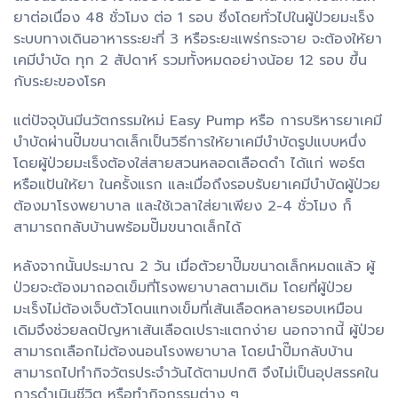
ยาต่อเนื่อง 48 ชั่วโมง ต่อ 1 รอบ ซึ่งโดยทั่วไปในผู้ป่วยมะเร็ง
ระบบทางเดินอาหารระยะที่ 3 หรือระยะแพร่กระจาย จะต้องให้ยา
เคมีบำบัด ทุก 2 สัปดาห์ รวมทั้งหมดอย่างน้อย 12 รอบ ขึ้น
กับระยะของโรค
แต่ปัจจุบันมีนวัตกรรมใหม่ Easy Pump หรือ การบริหารยาเคมี
บำบัดผ่านปั๊มขนาดเล็กเป็นวิธีการให้ยาเคมีบำบัดรูปแบบหนึ่ง
โดยผู้ป่วยมะเร็งต้องใส่สายสวนหลอดเลือดดำ ได้แก่ พอร์ต
หรือแป้นให้ยา ในครั้งแรก และเมื่อถึงรอบรับยาเคมีบำบัดผู้ป่วย
ต้องมาโรงพยาบาล และใช้เวลาใส่ยาเพียง 2-4 ชั่วโมง ก็
สามารถกลับบ้านพร้อมปั๊มขนาดเล็กได้
หลังจากนั้นประมาณ 2 วัน เมื่อตัวยาปั๊มขนาดเล็กหมดแล้ว ผู้
ป่วยจะต้องมาถอดเข็มที่โรงพยาบาลตามเดิม โดยที่ผู้ป่วย
มะเร็งไม่ต้องเจ็บตัวโดนแทงเข็มที่เส้นเลือดหลายรอบเหมือน
เดิมจึงช่วยลดปัญหาเส้นเลือดเปราะแตกง่าย นอกจากนี้ ผู้ป่วย
สามารถเลือกไม่ต้องนอนโรงพยาบาล โดยนำปั๊มกลับบ้าน
สามารถไปทำกิจวัตรประจำวันได้ตามปกติ จึงไม่เป็นอุปสรรคใน
การดำเนินชีวิต หรือทำกิจกรรมต่าง ๆ