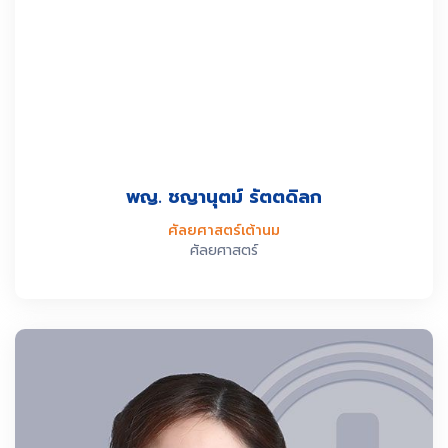
พญ. ชญานุตม์ รัตตดิลก
ศัลยศาสตร์เต้านม
ศัลยศาสตร์