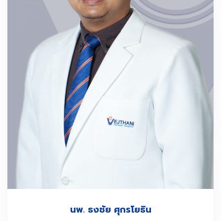
นพ. ธงชัย ศุกรโยธิน