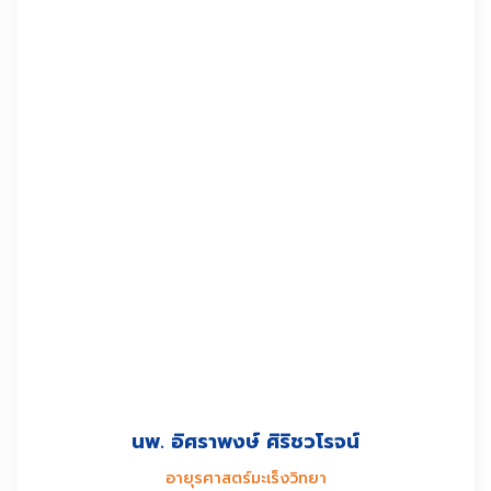
นพ. อิศราพงษ์ ศิริชวโรจน์
อายุรศาสตร์มะเร็งวิทยา