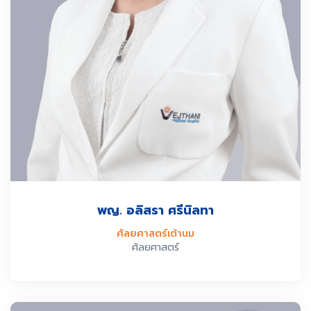
พญ. อลิสรา ศรีนิลทา
ศัลยศาสตร์เต้านม
ศัลยศาสตร์