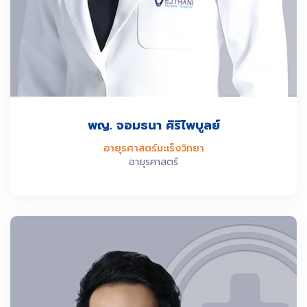
พญ. จอมธนา ศิริไพบูลย์
อายุรศาสตร์มะเร็งวิทยา
อายุรศาสตร์