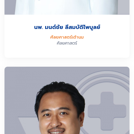
นพ. มนต์ชัย ลีสมบัติไพบูลย์
ศัลยศาสตร์เต้านม
ศัลยศาสตร์