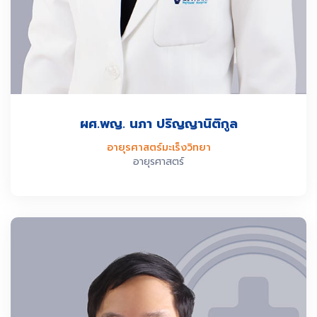
ผศ.พญ. นภา ปริญญานิติกูล
อายุรศาสตร์มะเร็งวิทยา
อายุรศาสตร์