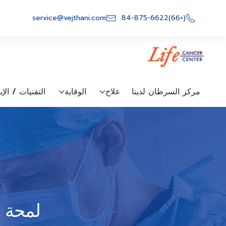
Ski
t
service@vejthani.com
(+66)84-875-6622
conten
مركز السرطان لدينا
علاج
الوقاية
التقنيات / الإ
لمحة 