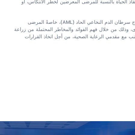
إنقاذ الحياة بالنسبة للمرضى المعرضين لخطر الانتكاس، أو
في الختام، يمكن أن تلعب زراعة نخاع العظم دورًا مهمًا في علاج سرطان الدم النخاعي الحاد (AML)، خاصةً المرضى
رى، وذلك من خلال فهم الفوائد والمخاطر المحتملة من زراعة
نب مع مقدمي الرعاية الصحية، من أجل اتخاذ القرارات