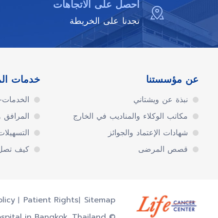
احصل على الاتجاهات
تجدنا على الخريطة
عن مؤسستنا
خدمات ال
نبذة عن ويشتاني
الخدمات-ا
مكاتب الوكلاء والمناديب في الخارج
المرافق 
شهادات الإعتماد والجوائز
التسهيلا
قصص المرضى
كيف تصل 
olicy
Patient Rights
Sitemap
© Vejthani Hospital | JCI Accredited International Hospital in Bangkok, Thailand