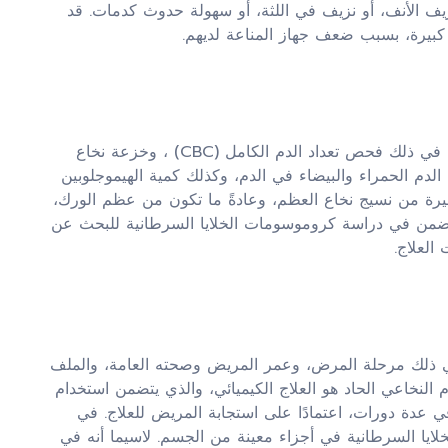
نزيف الأنف، أو نزيف في اللثة، أو سهولة حدوث كدمات. قد
كبيرة، بسبب ضعف جهاز المناعة لديهم.
يتضمن تشخيص سرطان الدم النخاعي الحاد عدة فحوصات ، بما في ذلك فحص تعداد الدم الكامل (CBC) ، وخزعة نخاع
لوراثي الخلوي. إذ يقيس فحص CBC عدد خلايا الدم الحمراء والبيضاء في الدم، وكذلك كمية الهيموجلوبين
غيرة من نسيج نخاع العظم، وعادةً ما تكون من عظم الورك،
 يتضمن في دراسة كروموسومات الخلايا السرطانية للبحث عن
العلاج.
ي ذلك مرحلة المرض، وعمر المريض وصحته العامة، والملف
 النخاعي الحاد هو العلاج الكيميائي، والذي يتضمن استخدام
 في عدة دورات، اعتمادًا على استجابة المريض للعلاج. في
خلايا السرطانية في أجزاء معينة من الجسم. لاسيما أنه في