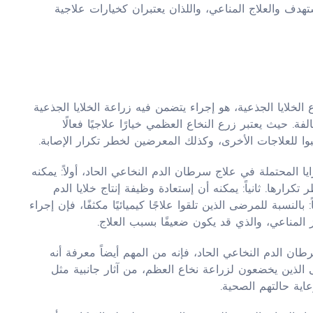
دف والعلاج المناعي، واللذان يعتبران كخيارات علاجية
المعروف أيضًا باسم زرع الخلايا الجذعية، هو إجراء يتضمن فيه زراعة الخلايا الجذعية
ة. حيث يعتبر زرع النخاع العظمي خيارًا علاجيًا فعالًا
وا للعلاجات الأخرى، وكذلك المعرضين لخطر تكرار الإصابة.
 النخاع العظمي BMT العديد من المزايا المحتملة في علاج سرطان الدم النخاعي الحاد، أولاً: يمكنه
رارها. ثانياً: يمكنه أن إستعادة وظيفة إنتاج خلايا الدم
لنسبة للمرضى الذين تلقوا علاجًا كيميائيًا مكثفًا، فإن إجراء
 المناعي، والذي قد يكون ضعيفًا بسبب العلاج.
طان الدم النخاعي الحاد، فإنه من المهم أيضاً معرفة أنه
لذين يخضعون لزراعة نخاع العظم، من آثار جانبية مثل
اية حالتهم الصحية.