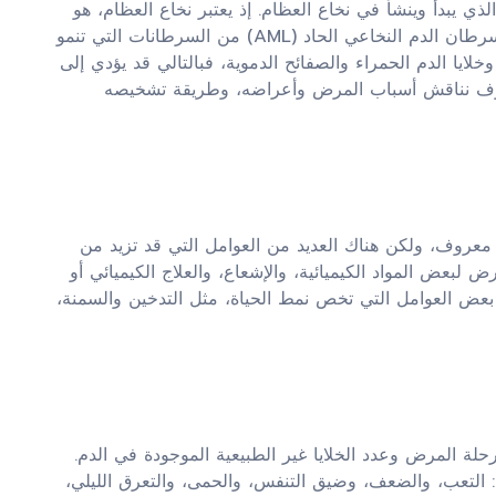
 من أنواع السرطان الذي يبدأ وينشأ في نخاع العظام. إذ يعتبر نخاع العظام، هو
القسم المسؤول عن إنتاج خلايا الدم في الجسم. حيث وجد أن سرطان الدم النخاعي الحاد (AML) من السرطانات التي تنمو
لايا الدم الحمراء والصفائح الدموية، فبالتالي قد يؤدي إلى
وف نناقش أسباب المرض وأعراضه، وطريقة تشخيصه
 معروف، ولكن هناك العديد من العوامل التي قد تزيد من
لبعض المواد الكيميائية، والإشعاع، والعلاج الكيميائي أو
 بعض العوامل التي تخص نمط الحياة، مثل التدخين والسمنة،
ة المرض وعدد الخلايا غير الطبيعية الموجودة في الدم.
التعب، والضعف، وضيق التنفس، والحمى، والتعرق الليلي،